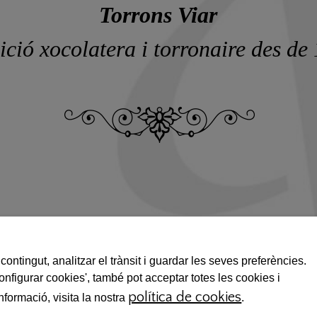
Torrons Viar
ició xocolatera i torronaire des de
Contacte
contingut, analitzar el trànsit i guardar les seves preferències.
Configurar cookies', també pot acceptar totes les cookies i
Tel. 34 93 421 41 49
política de cookies
nformació, visita la nostra
.
E-mail.
viar@viar.es