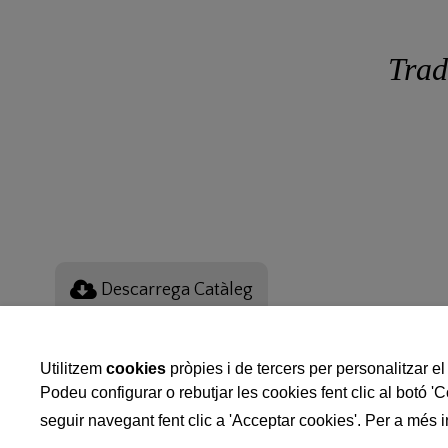
Trad
Descarrega Catàleg
© Torrons Viar 2016
Utilitzem
cookies
pròpies i de tercers per personalitzar el 
Podeu configurar o rebutjar les cookies fent clic al botó '
C/. Del Riu 22-24
seguir navegant fent clic a 'Acceptar cookies'. Per a més i
08291 Ripollet (Barcelona)