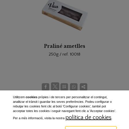
Praliné ametlles
250g / ref. 10018
Utilitzem
cookies
pròpies i de tercers per personalitzar el contingut,
analitzar el trànsit i guardar les seves preferències. Podeu configurar o
© Torrons Viar 2016
rebutjar les cookies fent clic al botó 'Configurar cookies', també pot
acceptar totes les cookies i seguir navegant fent clic a 'Acceptar cookies'.
C/. Del Riu 22-24
política de cookies
Per a més informació, visita la nostra
.
08291 Ripollet (Barcelona)